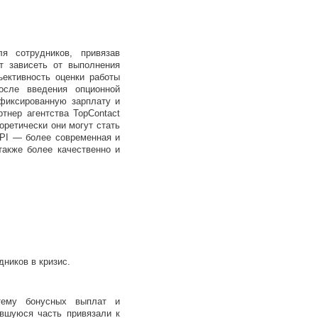
 сотрудников, привязав
т зависеть от выполнения
ъективность оценки работы
осле введения опционной
 фиксированную зарплату и
тнер агентства TopContact
оретически они могут стать
KPI — более современная и
также более качественно и
ников в кризис.
стему бонусных выплат и
авшуюся часть привязали к