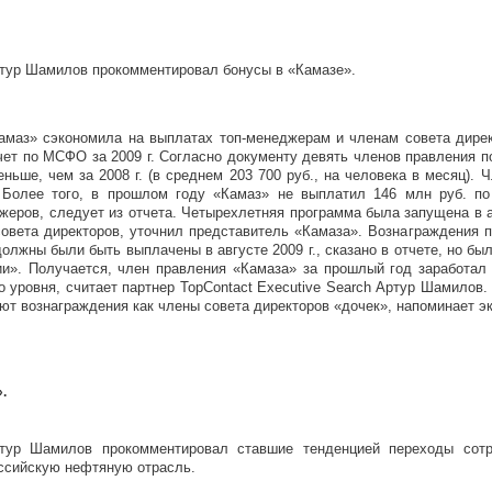
тур Шамилов прокомментировал бонусы в «Камазе».
амаз» сэкономила на выплатах топ-менеджерам и членам совета дирек
чет по МСФО за 2009 г. Согласно документу девять членов правления 
еньше, чем за 2008 г. (в среднем 203 700 руб., на человека в месяц).
. Более того, в прошлом году «Камаз» не выплатил 146 млн руб. п
еров, следует из отчета. Четырехлетняя программа была запущена в ав
совета директоров, уточнил представитель «Камаза». Вознаграждения 
должны были быть выплачены в августе 2009 г., сказано в отчете, но бы
ии».
Получается, член правления «Камаза» за прошлый год заработал т
 уровня, считает партнер TopContact Executive Search Артур Шамилов
ют вознаграждения как члены совета директоров «дочек», напоминает эк
.
тур Шамилов прокомментировал ставшие тенденцией переходы сотр
ссийскую нефтяную отрасль.