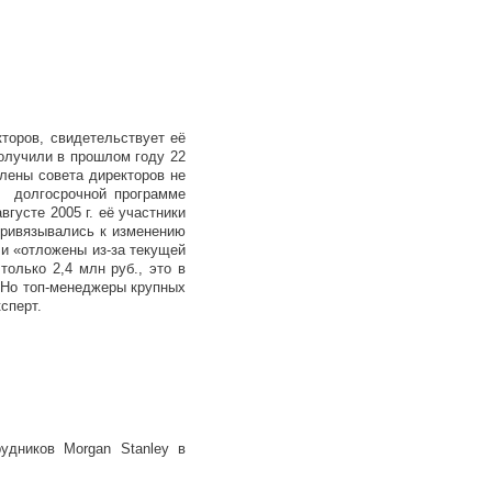
торов, свидетельствует её
получили в прошлом году 22
 Члены совета директоров не
о долгосрочной программе
густе 2005 г. её участники
привязывались к изменению
ли «отложены из-за текущей
олько 2,4 млн руб., это в
. Но топ-менеджеры крупных
сперт.
удников Morgan Stanley в