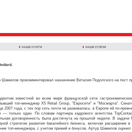
НАШИ УСЛУГИ
НАШИ УСПЕХИ
ediard.
 Шамилов прокомментировал назначение Виталия Подолского на пост пр
идентом известной во всем мире французской сети гастрономических
ывший топ-менеджер Х5 Retail Group, "Евросети" и "Мосмарта". Сенат
це 2007 года, с тех пор сеть почти не развивалась: в Европе ей по-пре
е — только один. По словам партнера кадрового агентства TopContac
льная договоренность была достигнута на прошлой неделе. В задачи 
дной стратегии развития бакалейного бизнеса, включая расширение в
ие топ-менеджера, с учетом премий и бонусов, Артур Шамилов оценил п