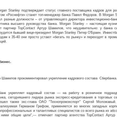
rgan Stanley подтверждает статус главного поставщика кадров для р
том «Роснефти» станет топ-менеджер банка Павел Федоров. В Morgan S
ал разные должности – от управляющего директора инвестиционно-банк
тника высшего руководства банка.
Morgan Stanley – настоящая кузн
ет партнер TopContact Артур Шамилов, что неудивительно: у банка 
трудится бывший вице-президент Morgan Stanley Питер О'Браен. Инвест
одам к 35-40 они просто устают «бегать по рынку» и переходят в про
ций.
бизнес.
р Шамилов прокомментировал укрепление кадрового состава Сбербанка
банк укрепляет кадровый состав — на работу в розничное подраз
нка, сегодняшнего лидера рынка экспресс-кредитования в торговых с
решел также экс-глава ОАО "Технопромэкспорт" Сергей Моложавый.
еализуемая Германом Грефом, применяется во многих западных корп
опрофессиональных и талантливых специалистов со всего рынка из абс
 ними общие цели",— отмечает партнер агентства TopСontact Артур