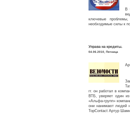
В 
ве
ключевые проблемы,
необходимые силы к п
Управа на кредиты.
04.06.2010, Пятница
Ар
За
Та
гг. он работал в комп
ВТБ, уверяет один и
«Альфа-групп» компани
они нанимают людей н
TopContact Артур Шам