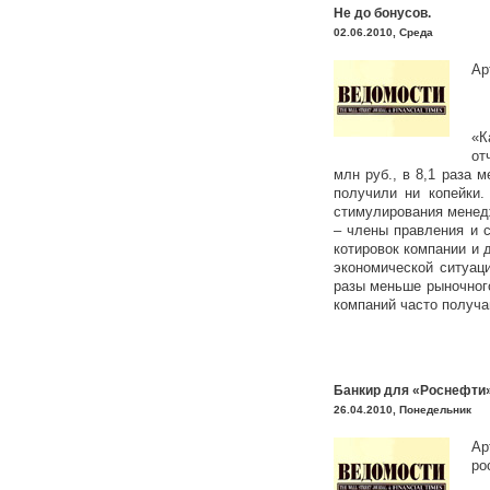
Не до бонусов.
02.06.2010, Среда
Ар
«К
от
млн руб., в 8,1 раза м
получили ни копейки
стимулирования менедж
– члены правления и 
котировок компании и 
экономической ситуац
разы меньше рыночного
компаний часто получа
Банкир для «Роснефти»
26.04.2010, Понедельник
Ар
ро