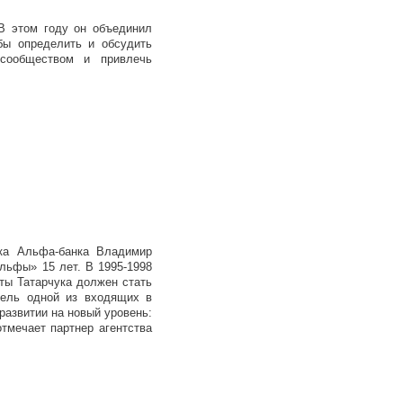
В этом году он объединил
бы определить и обсудить
сообществом и привлечь
ока Альфа-банка Владимир
Альфы» 15 лет. В 1995-1998
ты Татарчука должен стать
тель одной из входящих в
развитии на новый уровень:
тмечает партнер агентства