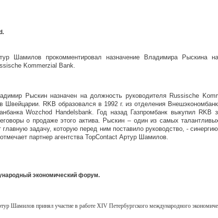
d.
тур Шамилов прокомментировал назначение Владимира Рыскина на
ssische Kommerzial Bank.
адимир Рыскин назначен на должность руководителя Russische Komme
в Швейцарии. RKB образовался в 1992 г. из отделения Внешэкономбанк
ранбанка Wozchod Handelsbank. Год назад Газпромбанк выкупил RKB 
еговоры о продаже этого актива. Рыскин – один из самых талантливых
т главную задачу, которую перед ним поставило руководство, - синергию
 отмечает партнер агентства TopContact Артур Шамилов.
дународный экономический форум.
тур Шамилов принял участие в работе
XIV
Петербургского международного экономиче