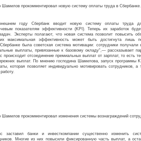
р Шамилов прокомментировал новую систему оплаты труда в Сбербанке.
нешнем году Сбербанк вводит новую систему оплаты труда для
чевым показателям эффективности (KPI). Теперь их заработок буде
задач. Эксперты полагают, что новая система позволит повысить об
 их максимальная эффективность может быть достигнута лишь п
Сбербанке была советская система мотивации: сотрудники получали
льные выплаты, привязанные к базовому окладу",— рассказывает пар
 происходит отсоединение премиальных выплат от зарплат, то есть те
 прежних выплат. По мнению господина Шамилова, запуск программы 
аты, которая позволяет индивидуально мотивировать сотрудников, а 
 работу.
р Шамилов прокомментировал изменения системы вознаграждений сотруд
ис заставил банки и инвесткомпании существенно изменить си
дников. Многие из них повысили фиксированную часть выплат, а ост