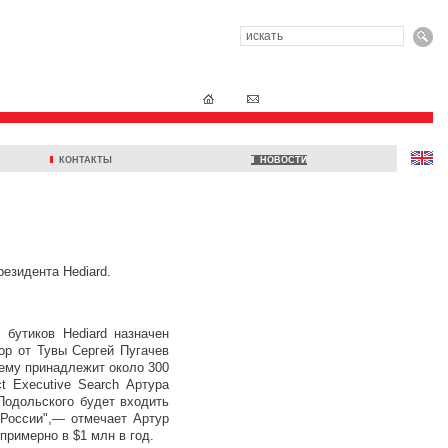
КОНТАКТЫ
НОВОСТИ
езидента Hediard.
 бутиков Hediard назначен
ор от Тувы Сергей Пугачев
жнему принадлежит около 300
t Executive Search Артура
Подольского будет входить
 России",— отмечает Артур
римерно в $1 млн в год.