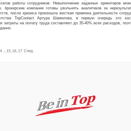
ьтатов работы сотрудников. Невыполнение заданных ориентиров мож
р, брокерские компании готовы увольнять аналитиков за нерезульта
тств, после кризиса произошла жесткая привязка деятельности сотруд
нтства TopContact Артура Шамилова, в первую очередь это кос
ых затраты на оплату труда составляют до 35-40% всех расходов, поэ
данно.
4
...
15
,
16
,
17
След.