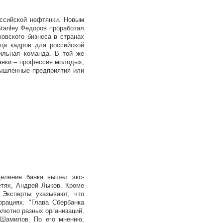
оссийской нефтянки. Новым
tanley Федоров проработал
овского бизнеса в странах
ица кадров для российской
сильная команда. В той же
банки – профессия молодых,
мышленные предприятия или
.
деление банка вышел экс-
етях, Андрей Лыков. Кроме
 Эксперты указывают, что
орациях. "Глава Сбербанка
олютно разных организаций,
 Шамилов. По его мнению,