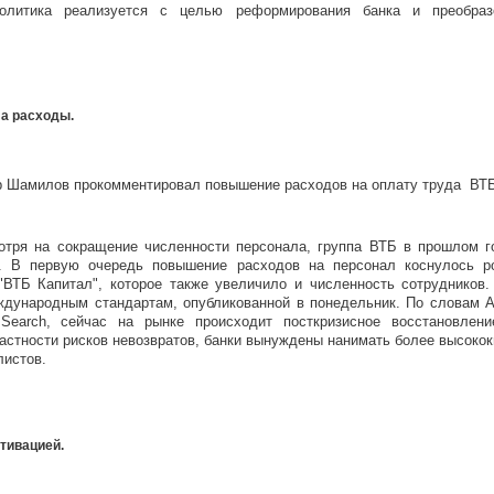
политика реализуется с целью реформирования банка и преобра
а расходы.
р Шамилов прокомментировал повышение расходов на оплату труда ВТБ 
отря на сокращение численности персонала, группа ВТБ в прошлом г
. В первую очередь повышение расходов на персонал коснулось р
"ВТБ Капитал", которое также увеличило и численность сотрудников
ждународным стандартам, опубликованной в понедельник. По словам 
e Search, сейчас на рынке происходит посткризисное восстановлен
частности рисков невозвратов, банки вынуждены нанимать более высок
листов.
тивацией.