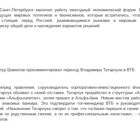
Санкт-Петербурге закончил работу ежегодный экономический форум. 
дущих мировых политиков и бизнесменов, которые встретились, что
 стоящие перед Россией, развивающимися рынками и мировым 
оиску общей цели и нахождению вариантов решений.
тур Шамилов прокомментировал переход Владимира Татарчука в ВТБ.
мпред правления, соруководитель корпоративно-инвестиционного бл
тарчук объявил о своей отставке. Татарчук проработал в структурах «
ании «Альфа-капитал», затем пришел в Альфа-банк. Новым местом рабо
з знакомых банкира. Это подтвердили топ-менеджер ВТБ и руководи
й. «Назначение Татарчука говорит о том, что госбанки перешли в своем 
е по родственным связям, а по их профессиональным качествам», - о
илов.