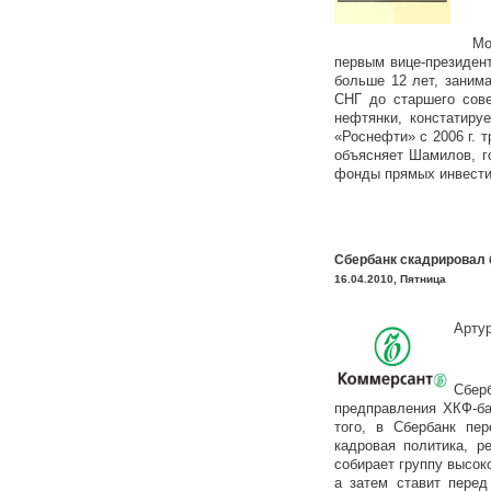
Mo
первым вице-президен
больше 12 лет, заним
СНГ до старшего сове
нефтянки, констатиру
«Роснефти» с 2006 г. 
объясняет Шамилов, г
фонды прямых инвести
Сбербанк скадрировал 
16.04.2010, Пятница
Арту
Сбер
предправления ХКФ-ба
того, в Сбербанк пе
кадровая политика, р
собирает группу высок
а затем ставит перед