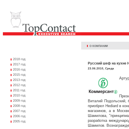
О КОМПАНИИ
2018 год
Русский шеф на кухне H
2017 год
23.06.2010, Среда
2016 год
2015 год
Артур
2013 год
2012 год
2011 год
2010 год
През
2009 год
Виталий Подольский, б
приобрел Hediard в кон
2008 год
магазинов, а в Москв
2007 год
Шамилова, "принципиа
2006 год
разработка междунаро
2005 год
Шамилов. Вознагражден