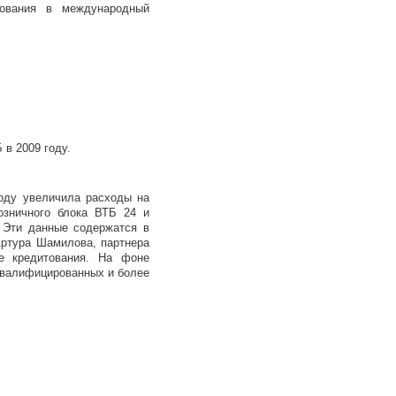
зования в международный
в 2009 году.
оду увеличила расходы на
озничного блока ВТБ 24 и
. Эти данные содержатся в
Артура Шамилова, партнера
ие кредитования. На фоне
оквалифицированных и более